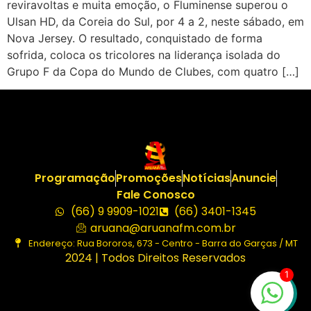
reviravoltas e muita emoção, o Fluminense superou o
Ulsan HD, da Coreia do Sul, por 4 a 2, neste sábado, em
Nova Jersey. O resultado, conquistado de forma
sofrida, coloca os tricolores na liderança isolada do
Grupo F da Copa do Mundo de Clubes, com quatro […]
Programação
Promoções
Notícias
Anuncie
Fale Conosco
(66) 9 9909-1021
(66) 3401-1345
aruana@aruanafm.com.br
Endereço: Rua Bororos, 673 - Centro - Barra do Garças / MT
2024 | Todos Direitos Reservados
1