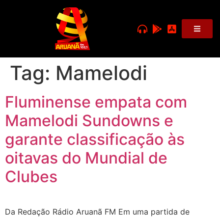
Tag:
Mamelodi
Fluminense empata com
Mamelodi Sundowns e
garante classificação às
oitavas do Mundial de
Clubes
Da Redação Rádio Aruanã FM Em uma partida de