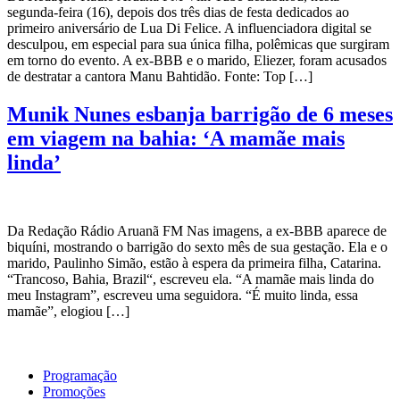
segunda-feira (16), depois dos três dias de festa dedicados ao
primeiro aniversário de Lua Di Felice. A influenciadora digital se
desculpou, em especial para sua única filha, polêmicas que surgiram
em torno do evento. A ex-BBB e o marido, Eliezer, foram acusados
de destratar a cantora Manu Bahtidão. Fonte: Top […]
Munik Nunes esbanja barrigão de 6 meses
em viagem na bahia: ‘A mamãe mais
linda’
Da Redação Rádio Aruanã FM Nas imagens, a ex-BBB aparece de
biquíni, mostrando o barrigão do sexto mês de sua gestação. Ela e o
marido, Paulinho Simão, estão à espera da primeira filha, Catarina.
“Trancoso, Bahia, Brazil“, escreveu ela. “A mamãe mais linda do
meu Instagram”, escreveu uma seguidora. “É muito linda, essa
mamãe”, elogiou […]
Programação
Promoções