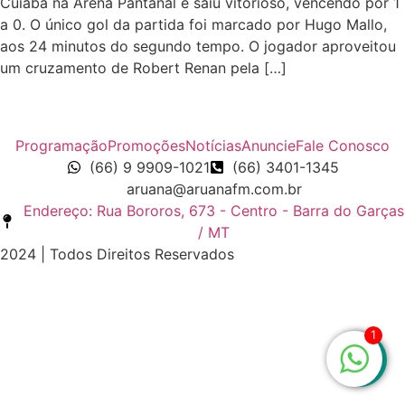
Cuiabá na Arena Pantanal e saiu vitorioso, vencendo por 1
a 0. O único gol da partida foi marcado por Hugo Mallo,
aos 24 minutos do segundo tempo. O jogador aproveitou
um cruzamento de Robert Renan pela […]
Programação
Promoções
Notícias
Anuncie
Fale Conosco
(66) 9 9909-1021
(66) 3401-1345
aruana@aruanafm.com.br
Endereço: Rua Bororos, 673 - Centro - Barra do Garças
/ MT
2024 | Todos Direitos Reservados
giriş
casibom
casibom güncel giriş
casibom giriş
casibom
1