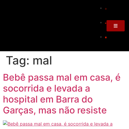
Tag:
mal
Bebê passa mal em casa, é
socorrida e levada a
hospital em Barra do
Garças, mas não resiste