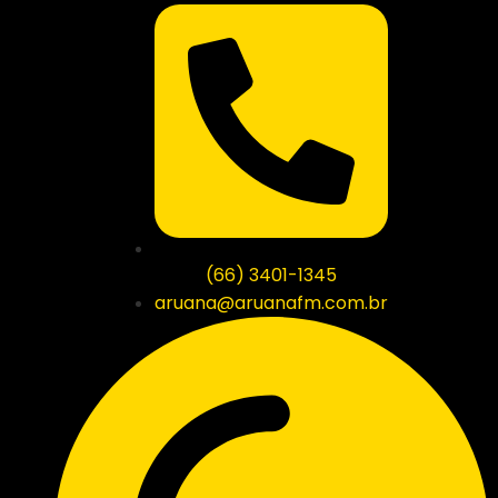
(66) 3401-1345
aruana@aruanafm.com.br