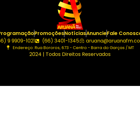
Programação
Promoções
Notícias
Anuncie
Fale Conosc
66) 9 9909-1021
(66) 3401-1345
aruana@aruanafm.co
Endereço: Rua Bororos, 673 - Centro - Barra do Garças / MT
2024 | Todos Direitos Reservados
cel giriş
starzbet giriş
starzbet
starzbet güncel giriş
starzb