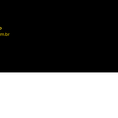
o
m.br
et giriş
starzbet
xslot güncel giriş
xslot giriş
xslot
xslot gün