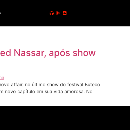
o
med Nassar, após show
o affair, no último show do festival Buteco
 um novo capítulo em sua vida amorosa. No