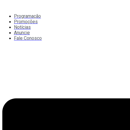
Ir
para
o
Programação
conteúdo
Promoções
Notícias
Anuncie
Fale Conosco