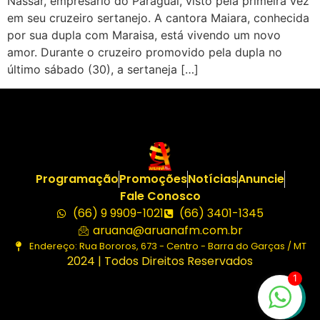
Nassar, empresário do Paraguai, visto pela primeira vez
em seu cruzeiro sertanejo. A cantora Maiara, conhecida
por sua dupla com Maraisa, está vivendo um novo
amor. Durante o cruzeiro promovido pela dupla no
último sábado (30), a sertaneja […]
Programação
Promoções
Notícias
Anuncie
Fale Conosco
(66) 9 9909-1021
(66) 3401-1345
aruana@aruanafm.com.br
Endereço: Rua Bororos, 673 - Centro - Barra do Garças / MT
2024 | Todos Direitos Reservados
1