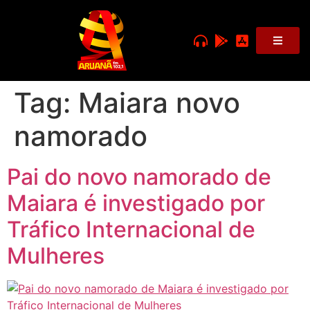
Tag:
Maiara novo
namorado
Pai do novo namorado de
Maiara é investigado por
Tráfico Internacional de
Mulheres