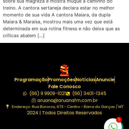
sobre sua magreza e mostra muque a caminho do
treino. A cantora sertaneja declara estar no melhor
momento de sua vida A cantora Maiara, da dupla
Maiara & Maraisa, mostrou mais uma vez que está
determinada em sua rotina fitness e não deixa que as
críticas abalem […]
Programação
Promoções
Notícias
Anuncie
Fale Conosco
(66) 9 9909-1021
(66) 3401-1345
aruana@aruanafm.com.br
Endereço: Rua Bororos, 673 - Centro - Barra do Garças / MT
2024 | Todos Direitos Reservados
1