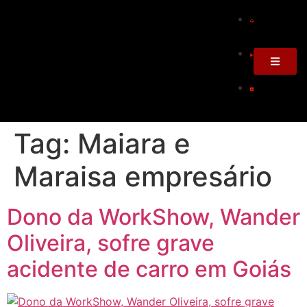
Tag:
Maiara e
Maraisa empresário
Dono da WorkShow, Wander
Oliveira, sofre grave
acidente de carro em Goiás