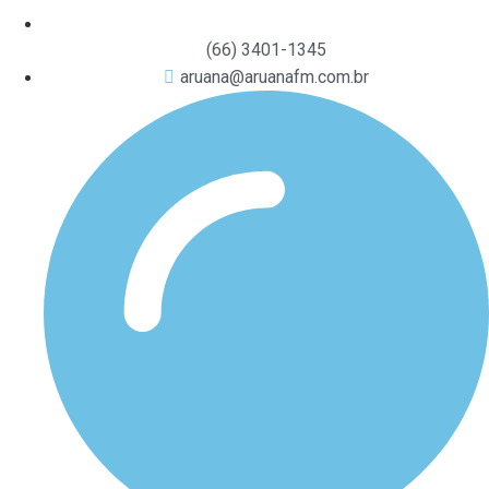
(66) 3401-1345
aruana@aruanafm.com.br