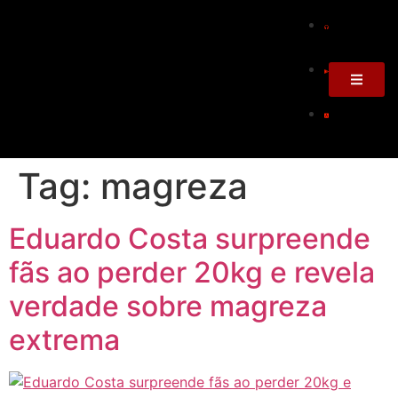
Tag:
magreza
Eduardo Costa surpreende
fãs ao perder 20kg e revela
verdade sobre magreza
extrema