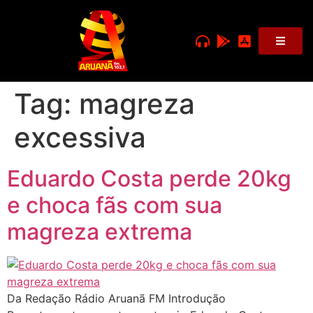
Tag:
magreza
excessiva
Eduardo Costa perde 20kg
e choca fãs com sua
magreza extrema
Da Redação Rádio Aruanã FM Introdução