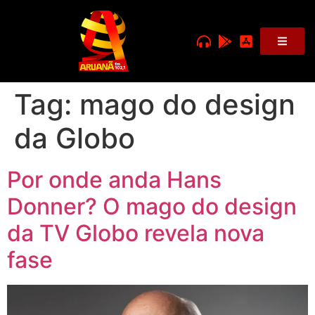
Tag:
mago do design
da Globo
Por onde anda Hans
Donner? O mago do design
da TV Globo revela nova
fase