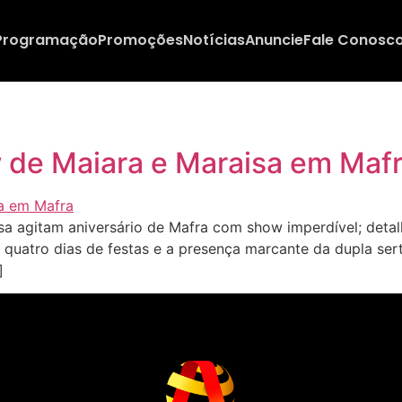
Programação
Promoções
Notícias
Anuncie
Fale Conosc
 de Maiara e Maraisa em Maf
a agitam aniversário de Mafra com show imperdível; deta
quatro dias de festas e a presença marcante da dupla ser
]