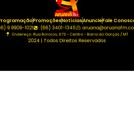
Programação
Promoções
Notícias
Anuncie
Fale Conosc
66) 9 9909-1021
(66) 3401-1345
aruana@aruanafm.co
Endereço: Rua Bororos, 673 - Centro - Barra do Garças / MT
2024 | Todos Direitos Reservados
cel giriş
casibom giriş
casibom
casibom güncel giriş
casi