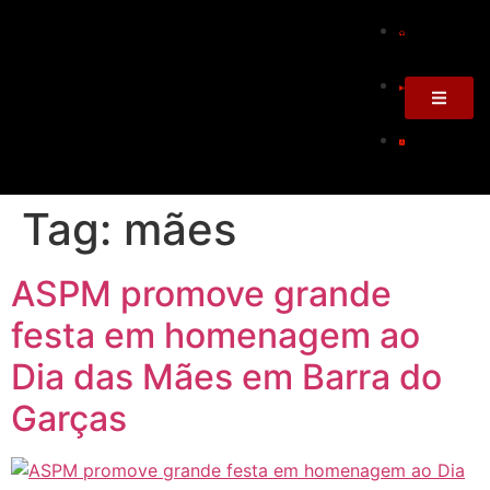
Tag:
mães
ASPM promove grande
festa em homenagem ao
Dia das Mães em Barra do
Garças