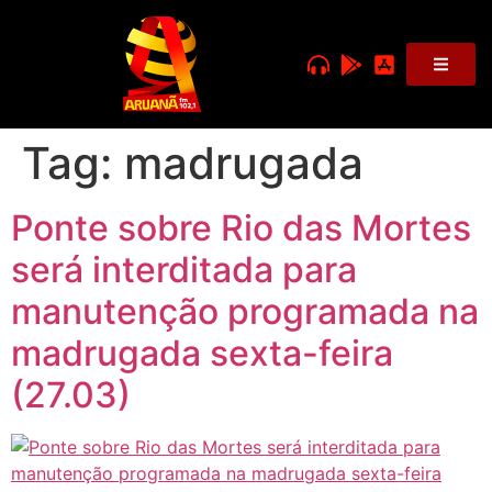
Tag:
madrugada
Ponte sobre Rio das Mortes
será interditada para
manutenção programada na
madrugada sexta-feira
(27.03)