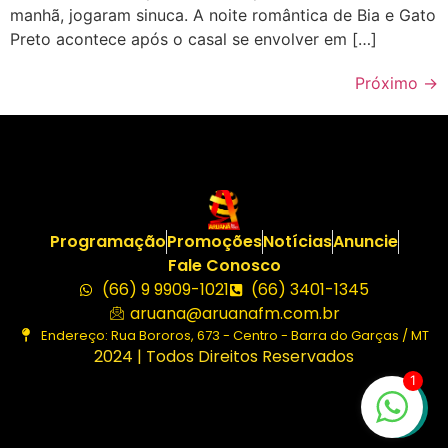
manhã, jogaram sinuca. A noite romântica de Bia e Gato
Preto acontece após o casal se envolver em […]
Próximo
→
Programação
Promoções
Notícias
Anuncie
Fale Conosco
(66) 9 9909-1021
(66) 3401-1345
aruana@aruanafm.com.br
Endereço: Rua Bororos, 673 - Centro - Barra do Garças / MT
2024 | Todos Direitos Reservados
1