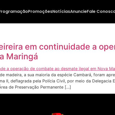
Programação
Promoções
Notícias
Anuncie
Fale Conosc
deireira em continuidade a o
a Maringá
e madeira, a sua maioria da espécie Cambará, foram apree
a II, deflagrada pela Polícia Civil, por meio da Delegaci
 Área de Preservação Permanente […]