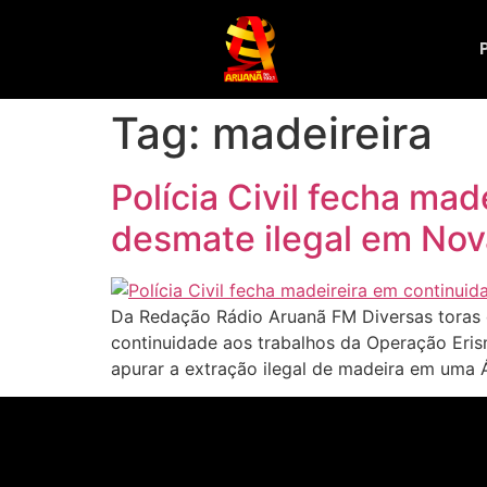
Tag:
madeireira
Polícia Civil fecha ma
desmate ilegal em Nov
Da Redação Rádio Aruanã FM Diversas toras d
continuidade aos trabalhos da Operação Erism
apurar a extração ilegal de madeira em uma