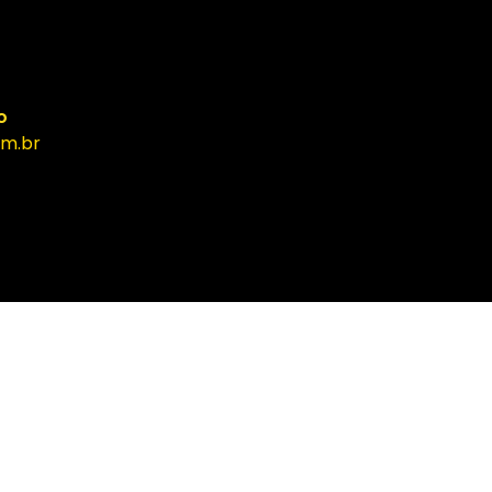
o
m.br
et giriş
starzbet
xslot güncel giriş
xslot giriş
xslot
xslot gün