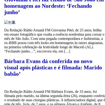
homenagem ao Nordeste: ‘Fechando
junho’
Da Redação Rádio Aruanã FM Giovanna Pitel, de 25 anos, brilha
em ensaio fotográfico que exalta a essência nordestina para coroar o
mês de São João. Com uma pegada contemporânea e fashionista, a
ex-BBB posou com três looks em homenagens às raizes alagoanas,
na primeira celebração da festividade longe de Maceió (AL).
“Fechando junho…”, esccreveu ela, em […]
Bárbara Evans dá conferida no novo
visual após plásticas e é filmada: Marido
babão’
Da Redação Rádio Aruanã FM Bárbara Evans, de 33 anos, foi
filmada pelo marido, na última segunda-feira (26), enquanto conferi
o resultado de suas cirurgias plásticas. A influenciadora digital, que 
mãe de três, Ayla, de 2 anos, e os gêmeos Álvaro e Antônio, de 8