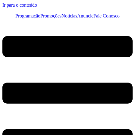
Ir para o conteúdo
Programação
Promoções
Notícias
Anuncie
Fale Conosco