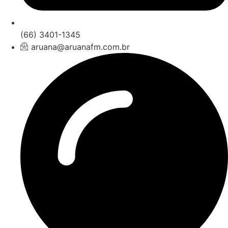
(66) 3401-1345
aruana@aruanafm.com.br