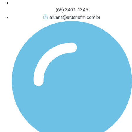
(66) 3401-1345
aruana@aruanafm.com.br