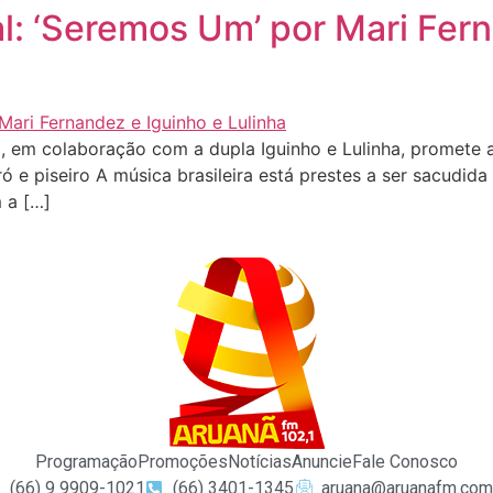
: ‘Seremos Um’ por Mari Fern
 em colaboração com a dupla Iguinho e Lulinha, promete 
ó e piseiro A música brasileira está prestes a ser sacudi
 a […]
Programação
Promoções
Notícias
Anuncie
Fale Conosco
(66) 9 9909-1021
(66) 3401-1345
aruana@aruanafm.com