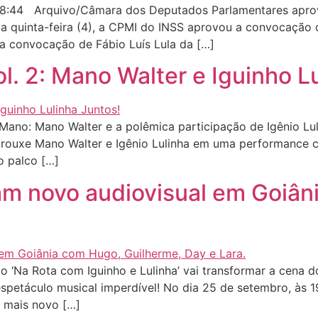
18:44 Arquivo/Câmara dos Deputados Parlamentares apr
a quinta-feira (4), a CPMI do INSS aprovou a convocação
a convocação de Fábio Luís Lula da […]
. 2: Mano Walter e Iguinho Lu
no: Mano Walter e a polêmica participação de Igênio Lu
trouxe Mano Walter e Igênio Lulinha em uma performance 
o palco […]
vam novo audiovisual em Goiâ
‘Na Rota com Iguinho e Lulinha’ vai transformar a cena d
spetáculo musical imperdível! No dia 25 de setembro, às 19
u mais novo […]