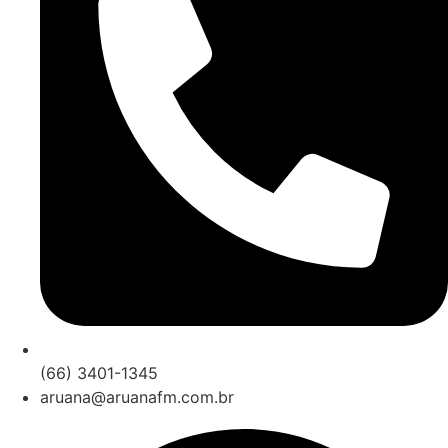
(66) 3401-1345
aruana@aruanafm.com.br