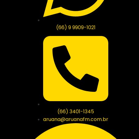
(66) 9 9909-1021
(66) 3401-1345
aruana@aruanafm.com.br