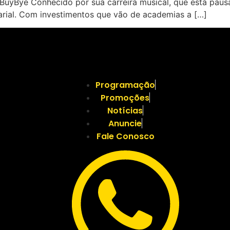
p BuyBye Conhecido por sua carreira musical, que está pa
ial. Com investimentos que vão de academias a […]
Programação
Promoções
Notícias
Anuncie
Fale Conosco