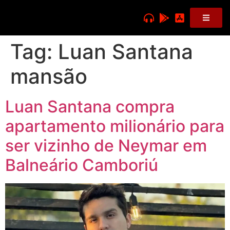
Tag:
Luan Santana
mansão
Luan Santana compra
apartamento milionário para
ser vizinho de Neymar em
Balneário Camboriú