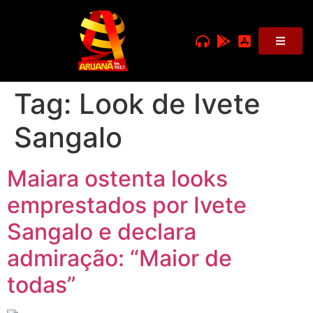
Tag:
Look de Ivete
Sangalo
Maiara ostenta looks
emprestados por Ivete
Sangalo e declara
admiração: “Maior de
todas”