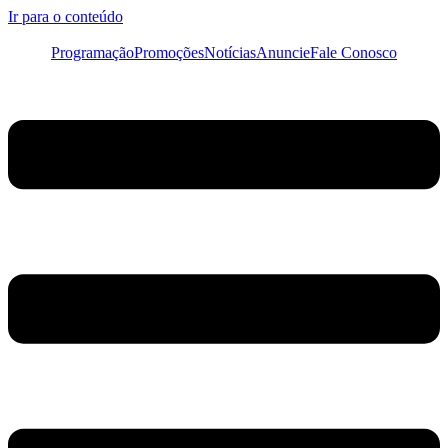
Ir para o conteúdo
Programação
Promoções
Notícias
Anuncie
Fale Conosco