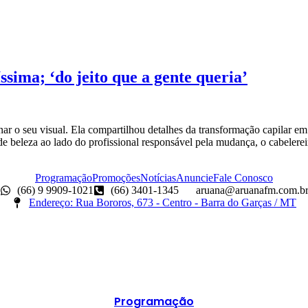
ssima; ‘do jeito que a gente queria’
r o seu visual. Ela compartilhou detalhes da transformação capilar em 
de beleza ao lado do profissional responsável pela mudança, o cabelere
Programação
Promoções
Notícias
Anuncie
Fale Conosco
(66) 9 9909-1021
(66) 3401-1345
aruana@aruanafm.com.b
Endereço: Rua Bororos, 673 - Centro - Barra do Garças / MT
Programação