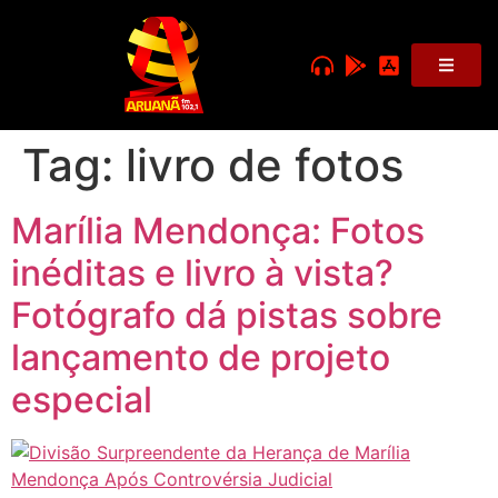
Tag:
livro de fotos
Marília Mendonça: Fotos
inéditas e livro à vista?
Fotógrafo dá pistas sobre
lançamento de projeto
especial