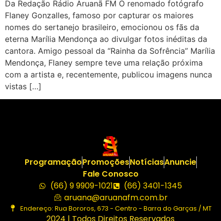
Da Redação Rádio Aruanã FM O renomado fotógrafo
Flaney Gonzalles, famoso por capturar os maiores
nomes do sertanejo brasileiro, emocionou os fãs da
eterna Marília Mendonça ao divulgar fotos inéditas da
cantora. Amigo pessoal da “Rainha da Sofrência” Marília
Mendonça, Flaney sempre teve uma relação próxima
com a artista e, recentemente, publicou imagens nunca
vistas […]
Programação
Promoções
Notícias
Anuncie
Fale Conosco
(66) 9 9909-1021
(66) 3401-1345
aruana@aruanafm.com.br
Endereço: Rua Bororos, 673 - Centro - Barra do Garças / MT
2024 | Todos Direitos Reservados