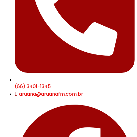
(66) 3401-1345
aruana@aruanafm.com.br