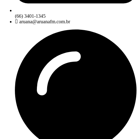
(66) 3401-1345
aruana@aruanafm.com.br