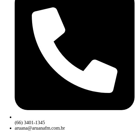
(66) 3401-1345
aruana@aruanafm.com.br