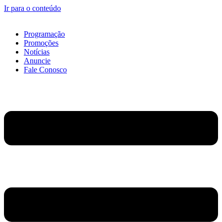
Ir para o conteúdo
Programação
Promoções
Notícias
Anuncie
Fale Conosco