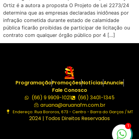
Ortiz é a autora a proposta O Projeto de Lei 2273/24
determina que as empresas declaradas inidôneas por
infração cometida durante estado de calamidade
pública ficarão proibidas de participar de licitação ou
contrato com qualquer órgão público por 4 […]
Programação
Promoções
Notícias
Anuncie
Fale Conosco
(66) 9 9909-1021
(66) 3401-1345
aruana@aruanafm.com.br
Endereço: Rua Bororos, 673 - Centro - Barra do Garças / MT
2024 | Todos Direitos Reservados
1