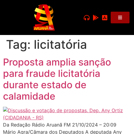
Tag:
licitatória
Proposta amplia sanção
para fraude licitatória
durante estado de
calamidade
Da Redação Rádio Aruanã FM 21/10/2024 – 20:09
Mário Agra/Câmara dos Deputados A deputada Any