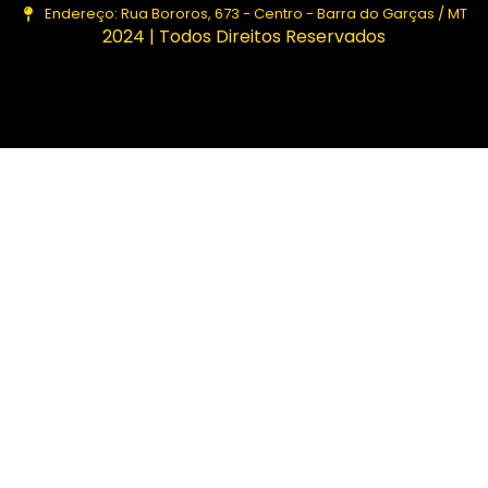
Endereço: Rua Bororos, 673 - Centro - Barra do Garças / MT
2024 | Todos Direitos Reservados
cel giriş
starzbet giriş
starzbet
starzbet güncel giriş
starzb