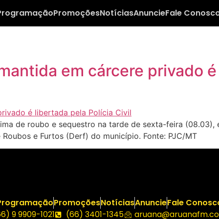
Programação
Promoções
Notícias
Anuncie
Fale Conosc
antida em cárcere privado é l
a de roubo e sequestro na tarde de sexta-feira (08.03), 
e Roubos e Furtos (Derf) do município. Fonte: PJC/MT
Programação
Promoções
Notícias
Anuncie
Fale Conosc
66) 9 9909-1021
(66) 3401-1345
aruana@aruanafm.co