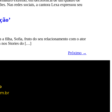
rematuro extremo, em decorrência de um quadro de
ões. Nas redes sociais, a cantora Lexa expressou seu
ação’
a filha, Sofia, fruto do seu relacionamento com o ator
a nos Stories do […]
Próximo
→
o
m.br