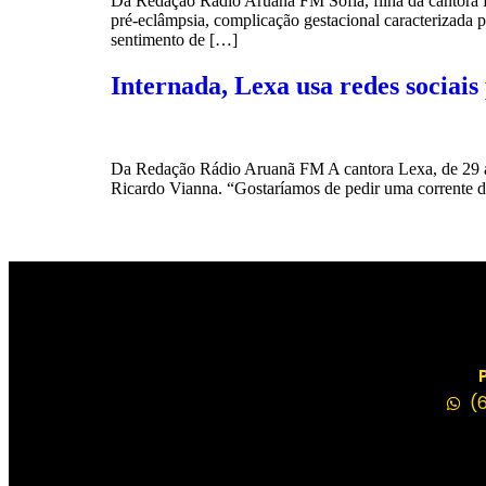
Da Redação Rádio Aruanã FM Sofia, filha da cantora 
pré-eclâmpsia, complicação gestacional caracterizada p
sentimento de […]
Internada, Lexa usa redes sociais
Da Redação Rádio Aruanã FM A cantora Lexa, de 29 anos,
Ricardo Vianna. “Gostaríamos de pedir uma corrente d
(