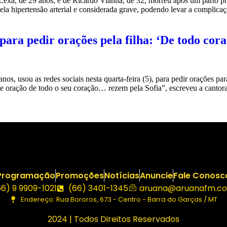
Lexa, de 29 anos, e de Ricardo Vianna, de 32, morreu após um parto p
ela hipertensão arterial e considerada grave, podendo levar a complicaç
 para pedir orações pela filha: ‘De todo cor
 usou as redes sociais nesta quarta-feira (5), para pedir orações para 
e oração de todo o seu coração… rezem pela Sofia”, escreveu a cantor
Programação
Promoções
Notícias
Anuncie
Fale Conosc
66) 9 9909-1021
(66) 3401-1345
aruana@aruanafm.co
Endereço: Rua Bororos, 673 - Centro - Barra do Garças / MT
2024 | Todos Direitos Reservados