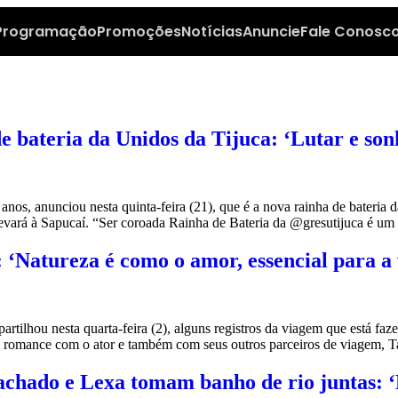
Programação
Promoções
Notícias
Anuncie
Fale Conosc
e bateria da Unidos da Tijuca: ‘Lutar e so
s, anunciou nesta quinta-feira (21), que é a nova rainha de bateria da
 levará à Sapucaí. “Ser coroada Rainha de Bateria da @gresutijuca é um
 ‘Natureza é como o amor, essencial para a 
ilhou nesta quarta-feira (2), alguns registros da viagem que está faz
 romance com o ator e também com seus outros parceiros de viagem, T
hado e Lexa tomam banho de rio juntas: ‘