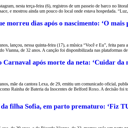
m, nesta terça-feira (6), registros de um passeio de barco no litoral
sace, e mostrou ainda um pouco do local onde estava hospedada. “Luz
que morreu dias após o nascimento: ‘O mais
, lançou, nessa quinta-feira (17), a música “Você e Eu”, feita para a 
ardo Vianna, de 32 anos. A canção foi disponibilizada nas plataformas 
no Carnaval após morte da neta: ‘Cuidar da 
os, mãe da cantora Lexa, de 29, emitiu um comunicado oficial, publicad
 como Rainha de Bateria da Inocentes de Belford Roxo. A decisão foi 
e da filha Sofia, em parto prematuro: ‘Fiz 