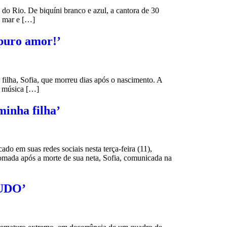
 do Rio. De biquíni branco e azul, a cantora de 30
, mar e […]
 puro amor!’
filha, Sofia, que morreu dias após o nascimento. A
de música […]
minha filha’
o em suas redes sociais nesta terça-feira (11),
tomada após a morte de sua neta, Sofia, comunicada na
TUDO’