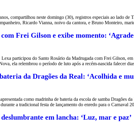
s, compartilhou neste domingo (30), registros especiais ao lado de T
nheiro, Ricardo Vianna, noivo da cantora, e Bruno Monteiro, marido 
 com Frei Gilson e exibe momento: ‘Agrade
exa participou do Santo Rosário da Madrugada com Frei Gilson, em C
Nova, ela relembrou o período de luto após a recém-nascida falecer dia
bateria da Dragões da Real: ‘Acolhida e mu
presentada como madrinha de bateria da escola de samba Dragões da 
a durante a tradicional festa de lançamento do enredo para o Carnaval
a deslumbrante em lancha: ‘Luz, mar e paz’