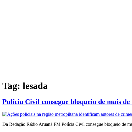
Tag:
lesada
Polícia Civil consegue bloqueio de mais de
Da Redação Rádio Aruanã FM Polícia Civil consegue bloqueio de mai