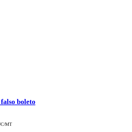
falso boleto
 PJC/MT