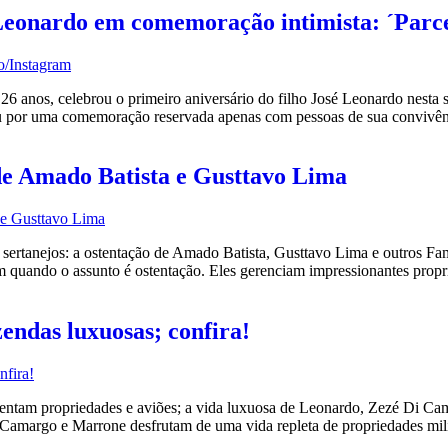
 Leonardo em comemoração intimista: ´Parc
anos, celebrou o primeiro aniversário do filho José Leonardo nesta se
ou por uma comemoração reservada apenas com pessoas de sua convivênci
de Amado Batista e Gusttavo Lima
tanejos: a ostentação de Amado Batista, Gusttavo Lima e outros Famo
uando o assunto é ostentação. Eles gerenciam impressionantes propri
zendas luxuosas; confira!
ntam propriedades e aviões; a vida luxuosa de Leonardo, Zezé Di Cam
Camargo e Marrone desfrutam de uma vida repleta de propriedades milion