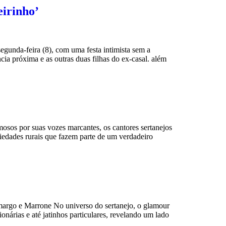
eirinho’
gunda-feira (8), com uma festa intimista sem a
a próxima e as outras duas filhas do ex-casal. além
sos por suas vozes marcantes, os cantores sertanejos
edades rurais que fazem parte de um verdadeiro
argo e Marrone No universo do sertanejo, o glamour
árias e até jatinhos particulares, revelando um lado