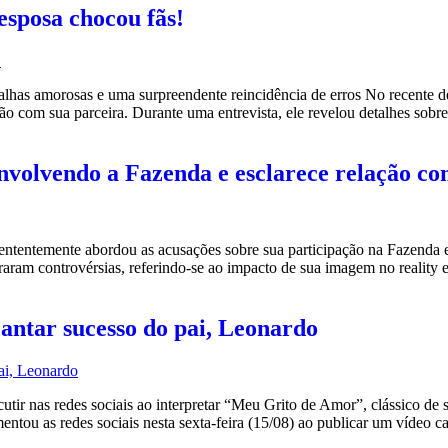
esposa chocou fãs!
as amorosas e uma surpreendente reincidência de erros No recente des
ção com sua parceira. Durante uma entrevista, ele revelou detalhes sobr
nvolvendo a Fazenda e esclarece relação c
entemente abordou as acusações sobre sua participação na Fazenda e
eraram controvérsias, referindo-se ao impacto de sua imagem no reality
cantar sucesso do pai, Leonardo
ir nas redes sociais ao interpretar “Meu Grito de Amor”, clássico de 
ntou as redes sociais nesta sexta-feira (15/08) ao publicar um vídeo