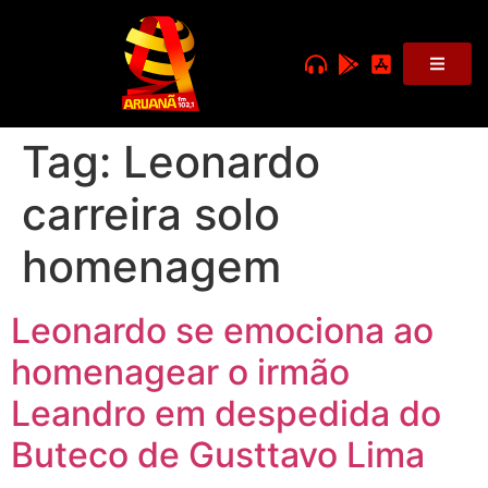
Tag:
Leonardo
carreira solo
homenagem
Leonardo se emociona ao
homenagear o irmão
Leandro em despedida do
Buteco de Gusttavo Lima