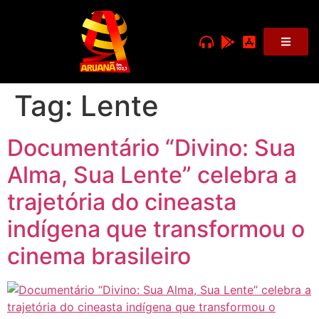
Tag:
Lente
Documentário “Divino: Sua
Alma, Sua Lente” celebra a
trajetória do cineasta
indígena que transformou o
cinema brasileiro