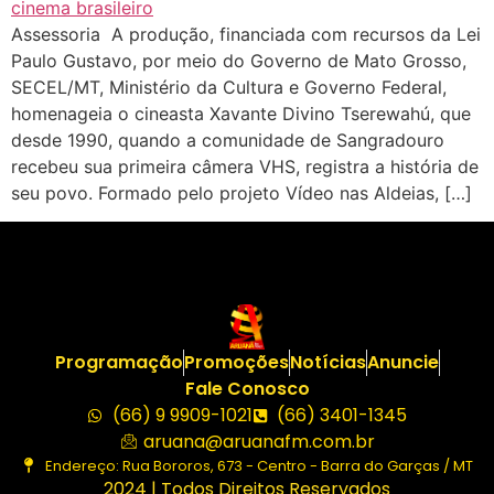
Assessoria A produção, financiada com recursos da Lei
Paulo Gustavo, por meio do Governo de Mato Grosso,
SECEL/MT, Ministério da Cultura e Governo Federal,
homenageia o cineasta Xavante Divino Tserewahú, que
desde 1990, quando a comunidade de Sangradouro
recebeu sua primeira câmera VHS, registra a história de
seu povo. Formado pelo projeto Vídeo nas Aldeias, […]
Programação
Promoções
Notícias
Anuncie
Fale Conosco
(66) 9 9909-1021
(66) 3401-1345
aruana@aruanafm.com.br
Endereço: Rua Bororos, 673 - Centro - Barra do Garças / MT
2024 | Todos Direitos Reservados