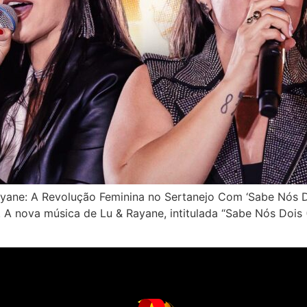
ane: A Revolução Feminina no Sertanejo Com ‘Sabe Nós Doi
 A nova música de Lu & Rayane, intitulada “Sabe Nós Dois 