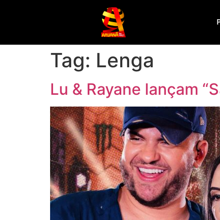
Tag:
Lenga
Lu & Rayane lançam “S