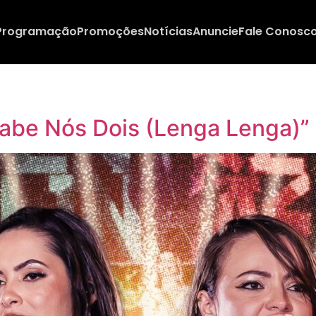
Programação
Promoções
Notícias
Anuncie
Fale Conosc
abe Nós Dois (Lenga Lenga)” 