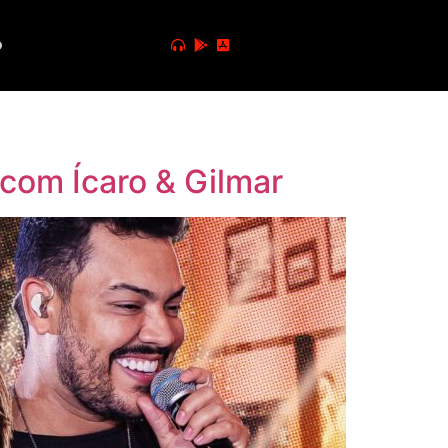
o
com Ícaro & Gilmar