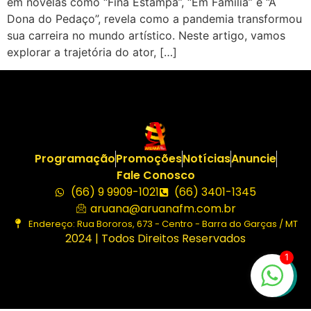
em novelas como “Fina Estampa”, “Em Família” e “A
Dona do Pedaço”, revela como a pandemia transformou
sua carreira no mundo artístico. Neste artigo, vamos
explorar a trajetória do ator, […]
Programação
Promoções
Notícias
Anuncie
Fale Conosco
(66) 9 9909-1021
(66) 3401-1345
aruana@aruanafm.com.br
Endereço: Rua Bororos, 673 - Centro - Barra do Garças / MT
2024 | Todos Direitos Reservados
1