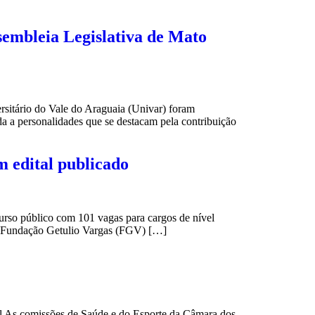
sembleia Legislativa de Mato
rsitário do Vale do Araguaia (Univar) foram
a personalidades que se destacam pela contribuição
m edital publicado
curso público com 101 vagas para cargos de nível
. A Fundação Getulio Vargas (FGV) […]
As comissões de Saúde e do Esporte da Câmara dos