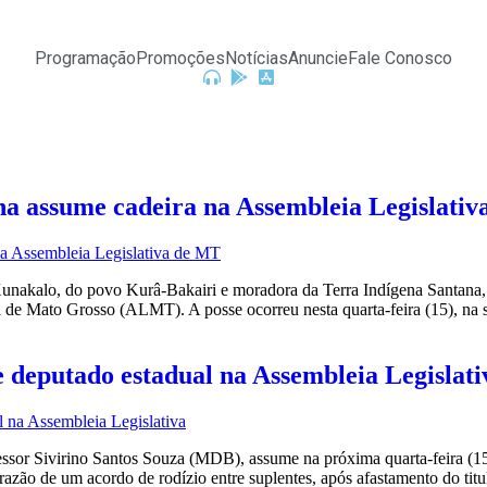
Programação
Promoções
Notícias
Anuncie
Fale Conosco
na assume cadeira na Assembleia Legislati
akalo, do povo Kurâ-Bakairi e moradora da Terra Indígena Santana, e
a de Mato Grosso (ALMT). A posse ocorreu nesta quarta-feira (15), na
e deputado estadual na Assembleia Legislati
essor Sivirino Santos Souza (MDB), assume na próxima quarta-feira (1
zão de um acordo de rodízio entre suplentes, após afastamento do titu