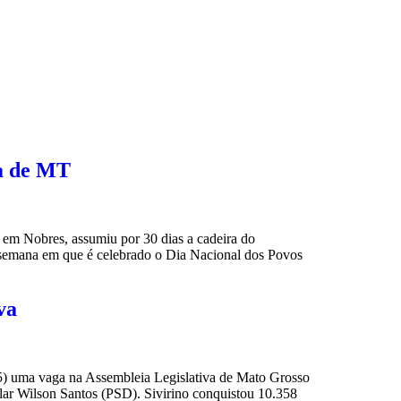
va de MT
m Nobres, assumiu por 30 dias a cadeira do
 semana em que é celebrado o Dia Nacional dos Povos
va
5) uma vaga na Assembleia Legislativa de Mato Grosso
lar Wilson Santos (PSD). Sivirino conquistou 10.358