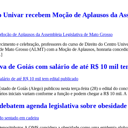
do Univar recebem Moção de Aplausos da As
cimento e celebração, professores do curso de Direito do Centro Unive
de Mato Grosso (ALMT) com a Moção de Aplausos, honraria concedida 
…]
va de Goiás com salário de até R$ 10 mil te
stado de Goiás (Alego) publicou nesta terça-feira (28) o edital do con
salários iniciais variam conforme a função e podem chegar a R$ 10 mil
debatem agenda legislativa sobre obesidade
ositphotos A OMS considera a obesidade como uma epidemia global 