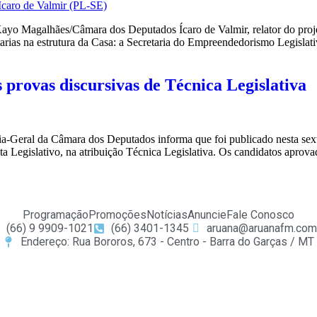
 Magalhães/Câmara dos Deputados Ícaro de Valmir, relator do proje
etarias na estrutura da Casa: a Secretaria do Empreendedorismo Legislati
s provas discursivas de Técnica Legislativa
eral da Câmara dos Deputados informa que foi publicado nesta sexta-f
ta Legislativo, na atribuição Técnica Legislativa. Os candidatos aprova
Programação
Promoções
Notícias
Anuncie
Fale Conosco
(66) 9 9909-1021
(66) 3401-1345
aruana@aruanafm.com
Endereço: Rua Bororos, 673 - Centro - Barra do Garças / MT