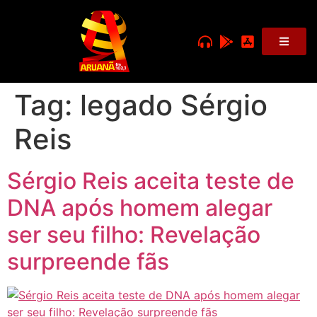
Tag:
legado Sérgio
Reis
Sérgio Reis aceita teste de
DNA após homem alegar
ser seu filho: Revelação
surpreende fãs