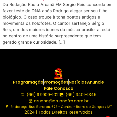
Da Redação Rádio Aruanã FM Sérgio Reis concorda em
fazer teste de DNA após Rodrigo alegar ser seu filho
biológico. O caso trouxe à tona boatos antigos e
movimenta os holofotes. O cantor sertanejo Sérgio
Reis, um dos maiores ícones da música brasileira, está
no centro de uma história surpreendente que tem
gerado grande curiosidade. […]
Programação
Promoções
Notícias
Anuncie
Fale Conosco
(66) 9 9909-1021
(66) 3401-1345
aruana@aruanafm.com.br
Endereço: Rua Bororos, 673 - Centro - Barra do Garças / MT
2024 | Todos Direitos Reservados