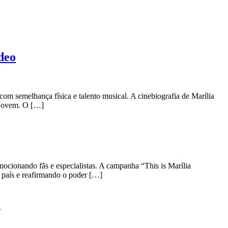
deo
m semelhança física e talento musical. A cinebiografia de Marília
a jovem. O […]
cionando fãs e especialistas. A campanha “This is Marília
 país e reafirmando o poder […]
r