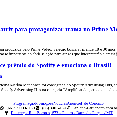
atriz para protagonizar trama no Prime Vi
roduzida pelo Prime Video. Seleção busca atriz entre 18 e 30 anos co
so importante ao abrir seleção para atrizes que interpretarão a artist
e prêmio do Spotify e emociona o Brasil!
na Marília Mendonça foi consagrada no Spotify Advertising Hits, emo
 Spotify Advertising Hits na categoria “Amplificando”, emocionando o
Programação
Promoções
Notícias
Anuncie
Fale Conosco
(66) 9 9909-1021
(66) 3401-1345
aruana@aruanafm.com.b
Endereço: Rua Bororos, 673 - Centro - Barra do Garças / MT