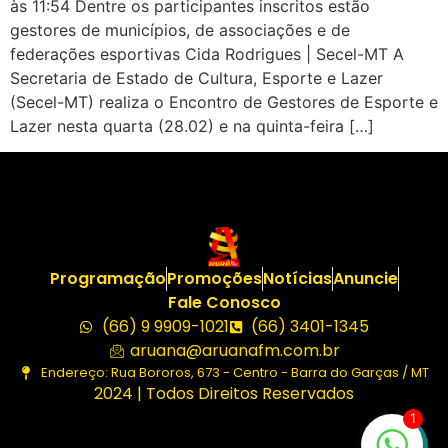
às 11:54 Dentre os participantes inscritos estão
gestores de municípios, de associações e de
federações esportivas Cida Rodrigues | Secel-MT A
Secretaria de Estado de Cultura, Esporte e Lazer
(Secel-MT) realiza o Encontro de Gestores de Esporte e
Lazer nesta quarta (28.02) e na quinta-feira […]
Programação
Promoções
Notícias
Anuncie
Fale Conosco
(66) 9 9909-1021
(66) 3401-1345
aruana@aruanafm.com.br
Endereço: Rua Bororos, 673 - Centro - Barra do Garças / MT
2024 | Todos Direitos Reservados
1