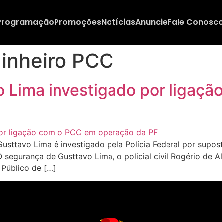
Programação
Promoções
Notícias
Anuncie
Fale Conosc
inheiro PCC
 Lima investigado por ligaç
sttavo Lima é investigado pela Polícia Federal por supo
 segurança de Gusttavo Lima, o policial civil Rogério de 
o Público de […]