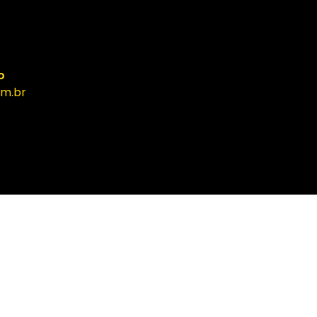
o
m.br
et giriş
starzbet
xslot güncel giriş
xslot giriş
xslot
xslot gün