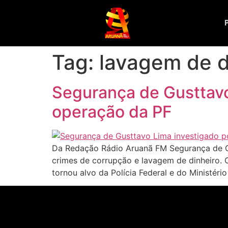
Tag:
lavagem de d
Segurança de Gusttavo
operação da PF
Da Redação Rádio Aruanã FM Segurança de Gu
crimes de corrupção e lavagem de dinheiro. O
tornou alvo da Polícia Federal e do Ministéri