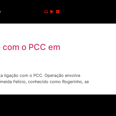
o
ão com o PCC em
sta ligação com o PCC. Operação envolve
Almeida Felício, conhecido como Rogerinho, se