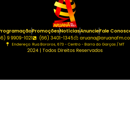
Programação
Promoções
Notícias
Anuncie
Fale Conosc
66) 9 9909-1021
(66) 3401-1345
aruana@aruanafm.co
Endereço: Rua Bororos, 673 - Centro - Barra do Garças / MT
2024 | Todos Direitos Reservados
cel giriş
starzbet giriş
starzbet
starzbet güncel giriş
starzb