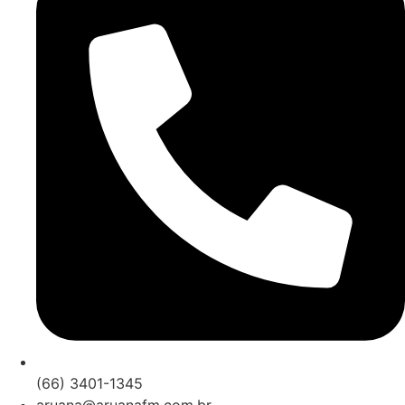
(66) 3401-1345
aruana@aruanafm.com.br