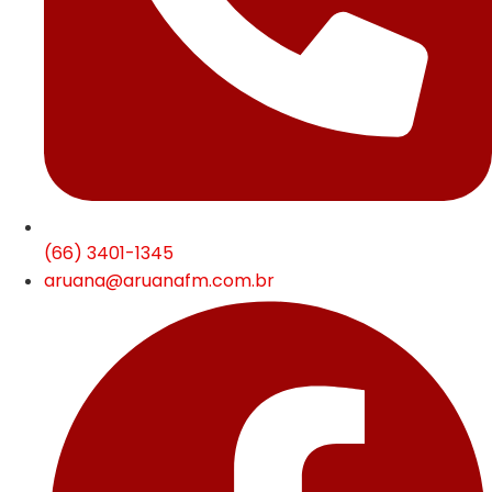
(66) 3401-1345
aruana@aruanafm.com.br