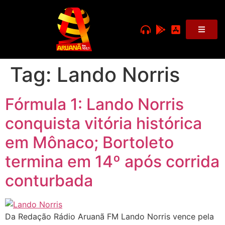
Tag:
Lando Norris
Fórmula 1: Lando Norris
conquista vitória histórica
em Mônaco; Bortoleto
termina em 14º após corrida
conturbada
Da Redação Rádio Aruanã FM Lando Norris vence pela