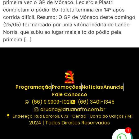
primeira vez o GP de Mônaco. Leclerc e Piastri
completam o pódio; Bortoleto termina em 14º após
corrida difícil. Resumo: O GP de Mônaco deste domingo
(25/05) foi marcado por uma vitória inédita de Lando
Norris, que subiu ao lugar mais alto do pódio pela
primeira […]
Programação
Promoções
Notícias
Anuncie
Fale Conosco
(66) 9 9909-1021
(66) 3401-1345
aruana@aruanafm.com.br
Endereço: Rua Bororos, 673 - Centro - Barra do Garças / MT
2024 | Todos Direitos Reservados
1