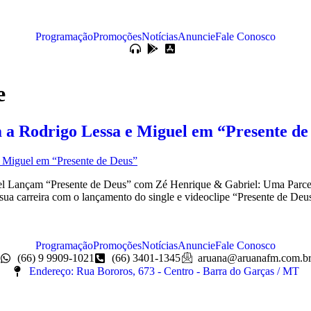
Programação
Promoções
Notícias
Anuncie
Fale Conosco
e
 a Rodrigo Lessa e Miguel em “Presente de
Lançam “Presente de Deus” com Zé Henrique & Gabriel: Uma Parceria 
sua carreira com o lançamento do single e videoclipe “Presente de D
Programação
Promoções
Notícias
Anuncie
Fale Conosco
(66) 9 9909-1021
(66) 3401-1345
aruana@aruanafm.com.b
Endereço: Rua Bororos, 673 - Centro - Barra do Garças / MT