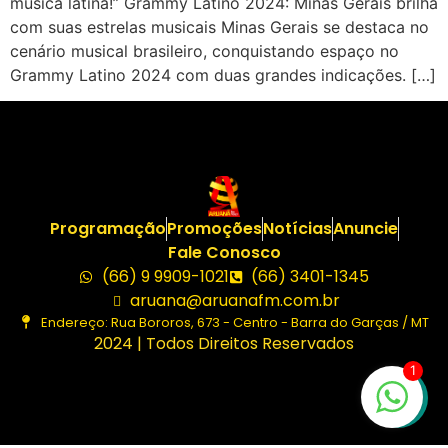
música latina!” Grammy Latino 2024: Minas Gerais brilha
com suas estrelas musicais Minas Gerais se destaca no
cenário musical brasileiro, conquistando espaço no
Grammy Latino 2024 com duas grandes indicações. […]
Programação
Promoções
Notícias
Anuncie
Fale Conosco
(66) 9 9909-1021
(66) 3401-1345
aruana@aruanafm.com.br
Endereço: Rua Bororos, 673 - Centro - Barra do Garças / MT
2024 | Todos Direitos Reservados
1