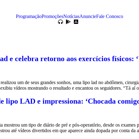
Programação
Promoções
Notícias
Anuncie
Fale Conosco
ad e celebra retorno aos exercícios físicos: 
alizou um de seus grandes sonhos, uma lipo lad no abdômen, cirurgia 
la exibiu vídeos mostrando o resultado e encantou os seguidores. “Tá aí
de lipo LAD e impressiona: ‘Chocada comi
mostrou um tipo de diário de pré e pós-operatório, desde os exames 
ostrou até vídeos divertidos em que aparece ainda dopada por conta da 