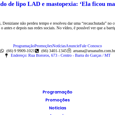
o de lipo LAD e mastopexia: ‘Ela ficou mai
niziane não perdeu tempo e resolveu dar uma “recauchutada” no corpo
o antes e depois nas redes sociais. No vídeo, é possível ver que a barr
Programação
Promoções
Notícias
Anuncie
Fale Conosco
(66) 9 9909-1021
(66) 3401-1345
aruana@aruanafm.com.b
Endereço: Rua Bororos, 673 - Centro - Barra do Garças / MT
Programação
Promoções
Noticias