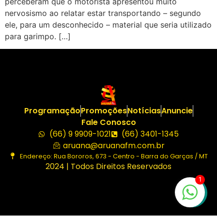
perceberam que o motorista apresentou muito
nervosismo ao relatar estar transportando – segundo
ele, para um desconhecido – material que seria utilizado
para garimpo. […]
Programação
Promoções
Notícias
Anuncie
Fale Conosco
(66) 9 9909-1021
(66) 3401-1345
aruana@aruanafm.com.br
Endereço: Rua Bororos, 673 - Centro - Barra do Garças / MT
2024 | Todos Direitos Reservados
1